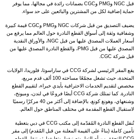
قبل NGC وPMG وCGC بضمانات رائدة في مجالها، مما يوفر
حماية إضافية لكل من المشترين والبائعين على حد سواء.
يضيف التصديق من قبل شركات NGC وPMG وCGC قيمة كبيرة
وشفافية وثقة إلى أسواق القطع النادرة حول العالم مما يرفع من
أسعار العملات المصدق عليها من قبل NGC، والأوراق النقدية
المصدق عليها من قبل PMG، والقطع النادرة المصدق عليها من
قبل شركة CGC.
يقع المقر الرئيسي لشركة CCG في ساراسوتا، فلوريدا، الولايات
المتحدة، حيث تشغل مجمّعًا مساحته 100 ألف قدم مربع،
مخصص لتقديم الخدمات الاحترافية بأيدي خبراء، لتقييم القطع
النادرة. كما تمتلك شركة CCG أيضًا فروعًا في لندن، وميونخ،
وشنغهاي، وهونغ كونغ، بالإضافة إلى أكثر من 40 مركزًا رسميًا
لاستقبال القطع المقدمة في مختلف المناطق حول العالم.
تُنقل القطع النادرة المُقدّمة إلى مكتب CCG في دبي بتغطية
تأمين كاملة (بناءً على القيمة المعلنة من قبل المُقدم) إلى مقر
CCG للتحقق من أصالتها، وتصنيفها، وتغليفها، ثم تنقل القطع