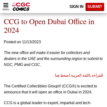
Please
SIGN IN
SUBMIT
note:
MENU
This
website
CCG to Open Dubai Office in
includes
an
2024
accessibility
system.
Posted on 11/13/2023
The new office will make it easier for collectors and
dealers in the UAE and the surrounding region to submit to
NGC, PMG and CGC.
للقراءة باللغة العربية اضغط هنا
The Certified Collectibles Group® (CCG®) is excited to
announce that it will open an office in Dubai in 2024.
CCG is a global leader in expert, impartial and tech-